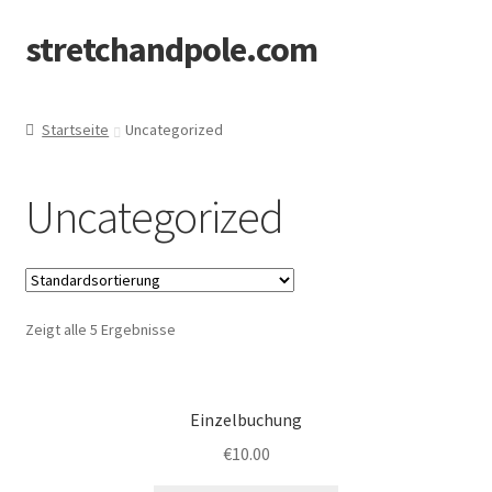
stretchandpole.com
Zur
Zum
Navigation
Inhalt
springen
springen
Startseite
Uncategorized
Uncategorized
Zeigt alle 5 Ergebnisse
Einzelbuchung
€
10.00