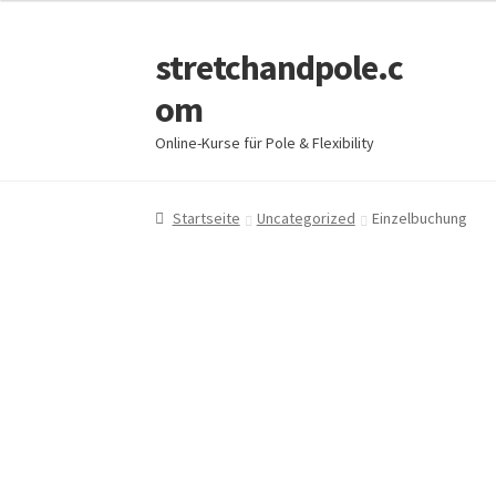
stretchandpole.c
Zur
Zum
Navigation
Inhalt
om
springen
springen
Online-Kurse für Pole & Flexibility
Startseite
Uncategorized
Einzelbuchung