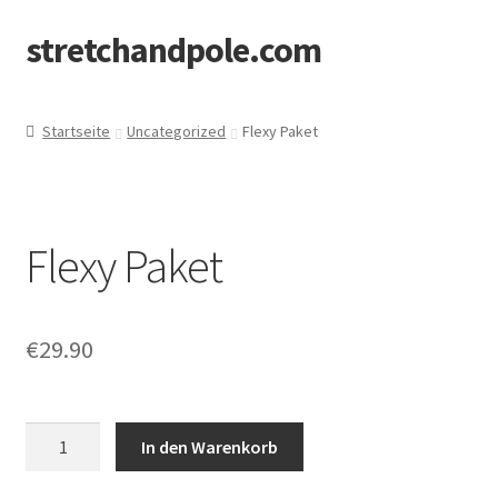
stretchandpole.com
Zur
Zum
Navigation
Inhalt
springen
springen
Startseite
Uncategorized
Flexy Paket
Flexy Paket
€
29.90
Flexy
In den Warenkorb
Paket
Menge